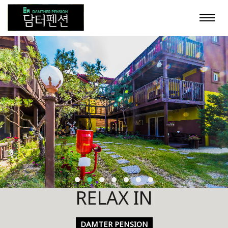
Toggl
navig
RELAX IN
DAMTER PENSION